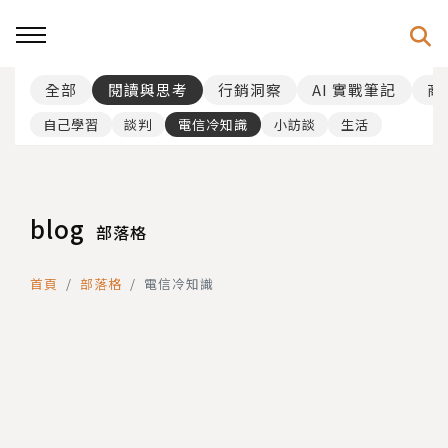
全部
閱讀與思考
行銷洞察
AI 實戰筆記
商
自己學習
談判
電信冷知識
小訪談
生活
blog
部落格
首頁
部落格
電信冷知識