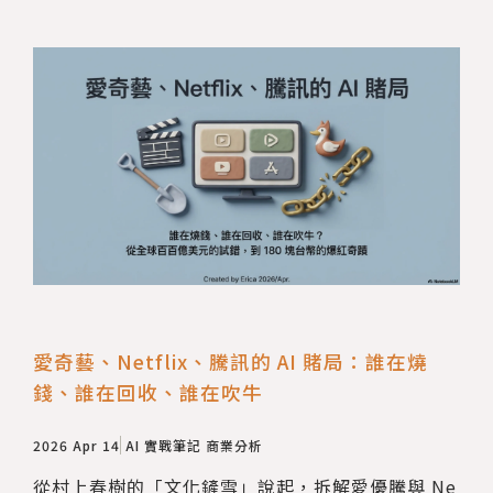
愛奇藝、Netflix、騰訊的 AI 賭局：誰在燒
錢、誰在回收、誰在吹牛
2026 Apr 14
AI 實戰筆記
商業分析
從村上春樹的「文化鏟雪」說起，拆解愛優騰與 Ne