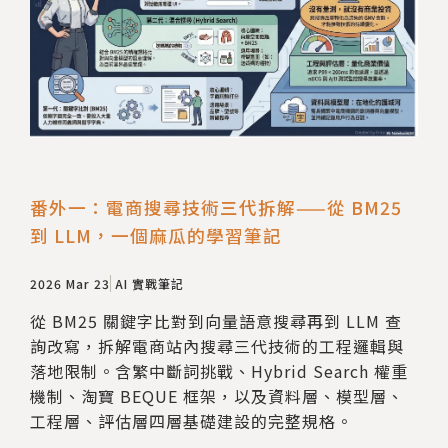
番外一：電商搜尋技術三代拆解——從 BM25
到 LLM，一個麻瓜的學習筆記
2026 Mar 23
AI 實戰筆記
從 BM25 關鍵字比對到向量語意搜尋再到 LLM 查
詢改寫，拆解電商站內搜尋三代技術的工程邏輯與
落地限制。含繁中斷詞挑戰、Hybrid Search 權重
機制、淘寶 BEQUE 框架，以及資料層、模型層、
工程層、評估層四層基礎建設的完整規格。