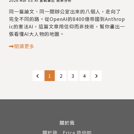
2026 Mar 03
AI 實戰筆記
商業分析
同一篇論文、同一間辦公室出來的八個人，走向了
完全不同的路。從OpenAI的8400億帝國到Anthrop
ic的憲法AI，這篇文章用信仰而非技術，幫你畫出一
張看懂AI大人物的地圖。
閱讀更多
1
2
3
4
關於我
關於我＿Erica 許幼如