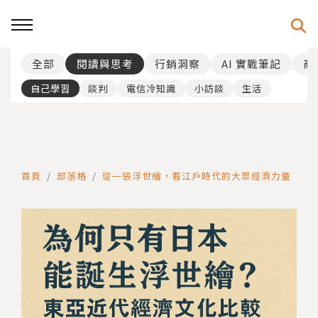
全部
閱讀與思考
行銷洞察
AI 實戰筆記
商
自己學習
談判
電信冷知識
小訪談
生活
首頁
部落格
從一張浮世繪，看江戶時代的大眾經濟力量