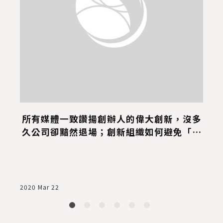
法
所有媒體一致讚揚創辦人的偉大創新，沒多
2
久公司卻黯然退場；創新組織如何避免「摩
西陷阱」？～《#高勝率創新》
s
2020 Mar 22