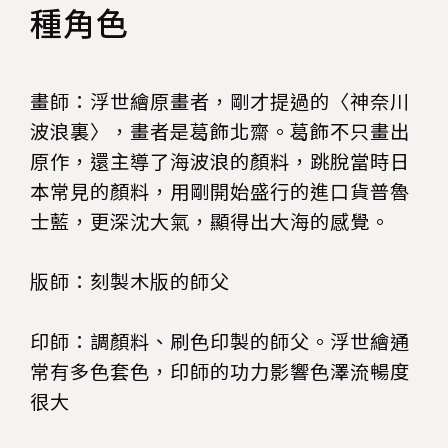
種角色
畫師：浮世繪原畫者，剛才提過的〈神奈川
波浪裏〉，畫者是葛飾北齋。葛飾不只畫出
原作，還主導了海波浪的顏料，跳脫當時日
本常見的顏料，用剛開始盛行的進口貨普魯
士藍，更深沈大氣，顯得出大海的感覺。
版師：刻製木版的師父
印師：調顏料、刷色印製的師父。浮世繪通
常有多色套色，印師的功力影響色澤流暢度
很大