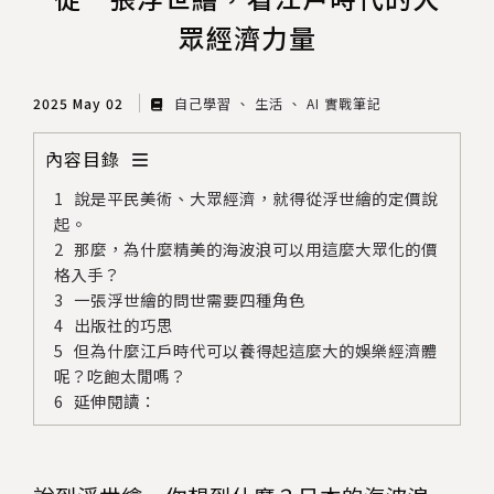
眾經濟力量
2025 May 02
自己學習
生活
AI 實戰筆記
內容目錄
說是平民美術、大眾經濟，就得從浮世繪的定價說
起。
那麼，為什麼精美的海波浪可以用這麼大眾化的價
格入手？
一張浮世繪的問世需要四種角色
出版社的巧思
但為什麼江戶時代可以養得起這麼大的娛樂經濟體
呢？吃飽太閒嗎？
延伸閱讀：