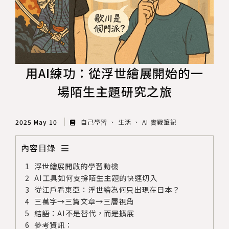
用AI練功：從浮世繪展開始的一
場陌生主題研究之旅
2025 May 10
自己學習
生活
AI 實戰筆記
內容目錄
浮世繪展開啟的學習動機
AI工具如何支撐陌生主題的快速切入
從江戶看東亞：浮世繪為何只出現在日本？
三萬字→三篇文章→三層視角
結語：AI不是替代，而是擴展
參考資訊：