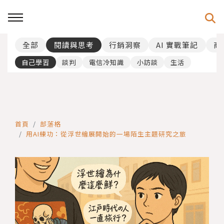
全部
閱讀與思考
行銷洞察
AI 實戰筆記
商
自己學習
談判
電信冷知識
小訪談
生活
首頁
部落格
用AI練功：從浮世繪展開始的一場陌生主題研究之旅