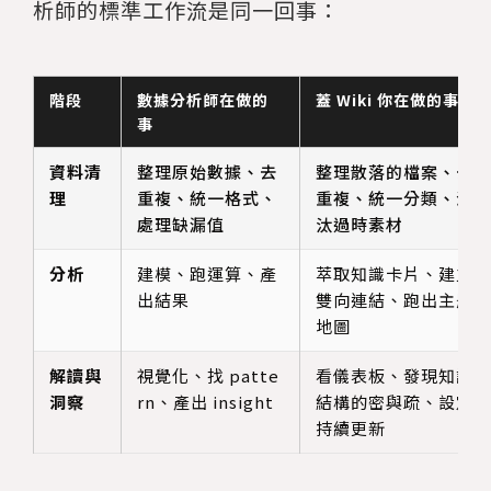
析師的標準工作流是同一回事：
階段
數據分析師在做的
蓋 Wiki 你在做的事
事
資料清
整理原始數據、去
整理散落的檔案、去
理
重複、統一格式、
重複、統一分類、淘
處理缺漏值
汰過時素材
分析
建模、跑運算、產
萃取知識卡片、建立
出結果
雙向連結、跑出主題
地圖
解讀與
視覺化、找 patte
看儀表板、發現知識
洞察
rn、產出 insight
結構的密與疏、設定
持續更新