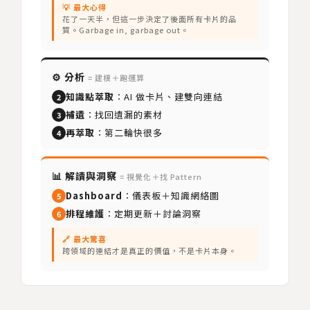
💡 最大心得
花了一天半，但這一步決定了後面所有卡片的品
質。Garbage in, garbage out。
⚙️ 分析
= 建模＋跑運算
知識點萃取
：AI 做卡片、建雙向連結
2
補遺
：找回遺漏的素材
3
再萃取
：第二輪快很多
4
📊 解讀與洞察
= 視覺化＋找 Pattern
Dashboard
：儀表板＋知識網絡圖
5
排程維護
：定期更新＋討論洞察
6
🔗 最大驚喜
跨領域的連結才是真正的價值，不是卡片本身。