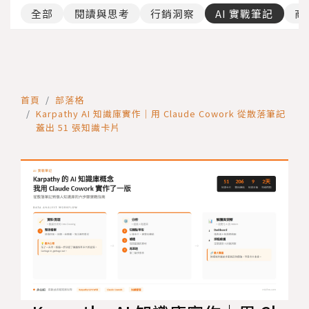
全部
閱讀與思考
行銷洞察
AI 實戰筆記
商
首頁
部落格
Karpathy AI 知識庫實作｜用 Claude Cowork 從散落筆記
蓋出 51 張知識卡片