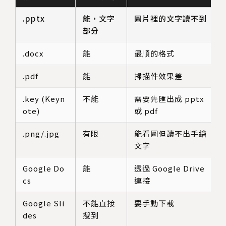
.pptx
能，文字
圖片裡的文字讀不到
部分
.docx
能
最順的格式
.pdf
能
掃描件效果差
.key (Keyn
不能
需要先匯出成 pptx
ote)
或 pdf
.png/.jpg
有限
能看圖但讀不出手繪
文字
Google Do
能
透過 Google Drive
cs
連接
Google Sli
不能直接
要手動下載
des
搜到