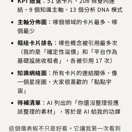
KPI 總覽
：51 張卡片、206 條雙向連
結、9 個知識主軸、13 個分析 DNA 模式
主軸分佈圖
：哪個領域的卡片最多、哪
個最少
樞紐卡片排名
：哪些概念被引用最多次
（我的是「確定性溢價」和「平台作為
基礎設施收租者」，各被引用 17 次）
知識網絡圖
：所有卡片的連結關係，像
一個星座圖，大家很喜歡的「點點宇
宙」
待補清單
：AI 列出的「你還沒整理但應
該整理的素材」，等於是 AI 給我的功課
這個儀表板不只是好看。它讓我第一次看到