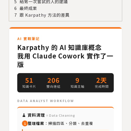
給第一次嘗試的人的建議
最終成果
跟 Karpathy 方法的差異
AI 實戰筆記
Karpathy 的 AI 知識庫概念
我用 Claude Cowork 實作了一
版
51
206
9
2天
知識卡片
雙向連結
知識主軸
完成時間
DATA ANALYST WORKFLOW
🧹 資料清理
= Data Cleaning
整理檔案
：掃描四區、分類、去重複
1