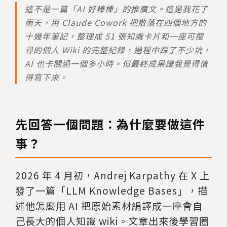
這不是一篇「AI 好棒棒」的推廣文。這是我花了
兩天，用 Claude Cowork 把散落在四個地方的
十幾年筆記，整理成 51 張知識卡片和一座可搜
尋的個人 Wiki 的完整紀錄。過程中踩了不少坑，
AI 也卡關過一個多小時。但最終成果讓我覺得值
得寫下來。
先回答一個問題：為什麼要做這件
事？
2026 年 4 月初，Andrej Karpathy 在 X 上
發了一篇「LLM Knowledge Bases」，描
述他怎麼用 AI 把原始素材編譯成一座會自
己長大的個人知識 wiki。文章出來後學習圈