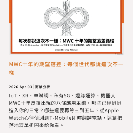
MWC十年的期望落差：每個世代都說這次不一
樣
2026 Apr 03
商業分析
IoT、XR、車聯網、私有5G、邊緣運算、機器人——
MWC十年反覆出現的八條應用主線，哪些已經悄悄
進入你的日常？哪些還要再等三到五年？從Apple
Watch心律偵測到T-Mobile即時翻譯電話，這篇把
落地清單攤開來給你看。