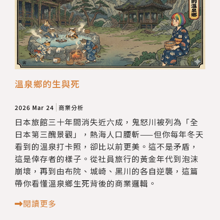
溫泉鄉的生與死
2026 Mar 24
商業分析
日本旅館三十年間消失近六成，鬼怒川被列為「全
日本第三醜景觀」，熱海人口腰斬——但你每年冬天
看到的溫泉打卡照，卻比以前更美。這不是矛盾，
這是倖存者的樣子。從社員旅行的黃金年代到泡沫
崩壞，再到由布院、城崎、黑川的各自逆襲，這篇
帶你看懂溫泉鄉生死背後的商業邏輯。
閱讀更多