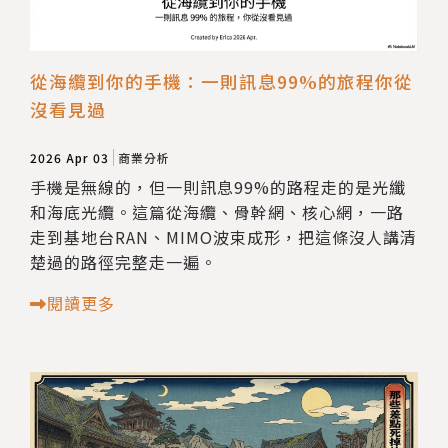
從海纜到你的手機：一則訊息99%的旅程你從
沒看見過
2026 Apr 03
商業分析
手機是無線的，但一則訊息99%的路程走的是光纖
和海底光纜。這篇從海纜、骨幹網、核心網，一路
走到基地台RAN、MIMO波束成形，把這條沒人講清
楚過的路徑完整走一遍。
閱讀更多