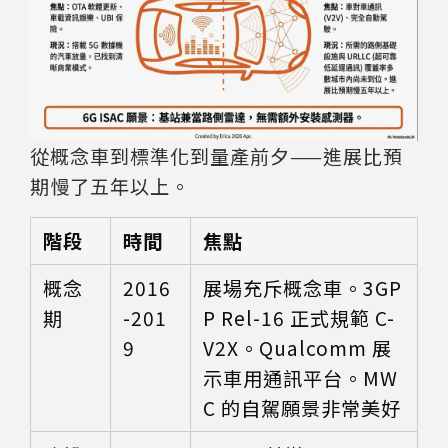
從概念車到標準化到量產前夕——進展比預
期慢了五年以上。
階段
時間
焦點
概念
2016
展場充斥概念車。3GP
期
-201
P Rel-16 正式規範 C-
9
V2X。Qualcomm 展
示車用通訊平台。MW
C 的自駕願景非常美好