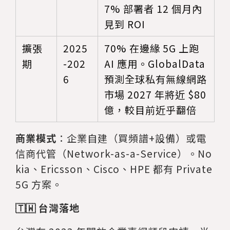
7% 部署者 12 個月內
見到 ROI
擴張
2025
70% 在邊緣 5G 上跑
期
-202
AI 應用。GlobalData
6
預測全球私有無線網路
市場 2027 年將近 $80
億，較目前近乎翻倍
商業模式
：企業自建（買頻譜+設備）或電
信商代管（Network-as-a-Service）。No
kia、Ericsson、Cisco、HPE 都有 Private
5G 方案。
🇹🇼 台灣落地