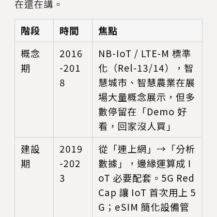
在還在講。
階段
時間
焦點
概念
2016
NB-IoT / LTE-M 標準
期
-201
化（Rel-13/14），智
8
慧城市、智慧農業在展
場大量概念展示，但多
數停留在「Demo 好
看，回家沒人買」
建設
2019
從「連上網」→「分析
期
-202
數據」，邊緣運算成 I
3
oT 必要配套。5G Red
Cap 讓 IoT 首次用上 5
G；eSIM 簡化設備管