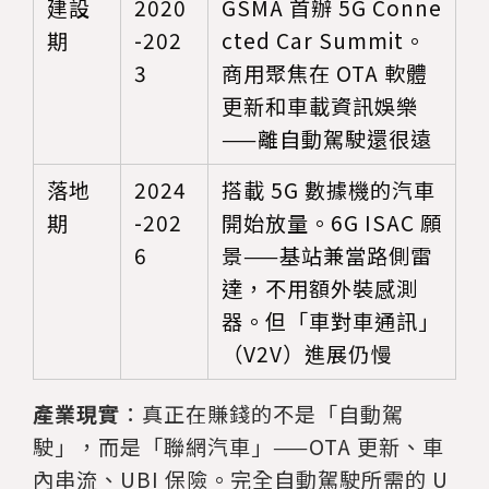
建設
2020
GSMA 首辦 5G Conne
期
-202
cted Car Summit。
3
商用聚焦在 OTA 軟體
更新和車載資訊娛樂
——離自動駕駛還很遠
落地
2024
搭載 5G 數據機的汽車
期
-202
開始放量。6G ISAC 願
6
景——基站兼當路側雷
達，不用額外裝感測
器。但「車對車通訊」
（V2V）進展仍慢
產業現實
：真正在賺錢的不是「自動駕
駛」，而是「聯網汽車」——OTA 更新、車
內串流、UBI 保險。完全自動駕駛所需的 U