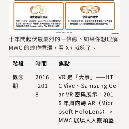
十年間起伏最劇烈的一條線。如果你想理解
MWC 的炒作循環，看 XR 就夠了。
階段
時間
焦點
概念
2016
VR 是「大事」——HT
期
-201
C Vive、Samsung Ge
8
ar VR 密集展示。201
8 年風向轉 AR（Micr
osoft HoloLens）。
MWC 展場人人戴頭盔