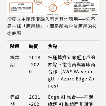
從獨立主題逐漸融入所有其他應用——它不
是一條「應用線」，而是所有企業應用的技
術底層。
階段
時間
焦點
概念
2018
把運算推到靠近用戶的
期
-202
節點。電信商與雲廠商
0
合作（AWS Wavelen
gth、Azure Edge Zo
nes）
建設
2021
Edge AI 融合——在邊
期
-202
緣跑 AI 推論而非回傳