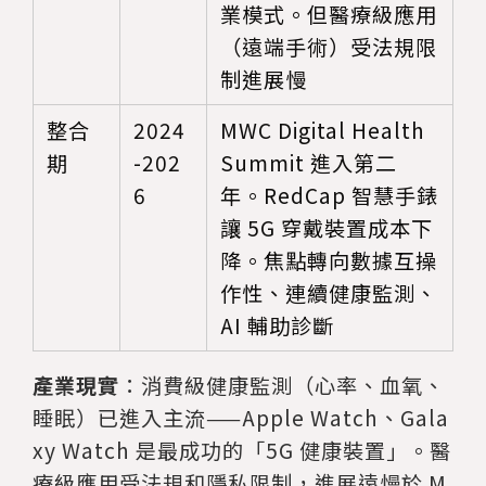
業模式。但醫療級應用
（遠端手術）受法規限
制進展慢
整合
2024
MWC Digital Health
期
-202
Summit 進入第二
6
年。RedCap 智慧手錶
讓 5G 穿戴裝置成本下
降。焦點轉向數據互操
作性、連續健康監測、
AI 輔助診斷
產業現實
：消費級健康監測（心率、血氧、
睡眠）已進入主流——Apple Watch、Gala
xy Watch 是最成功的「5G 健康裝置」。醫
療級應用受法規和隱私限制，進展遠慢於 M