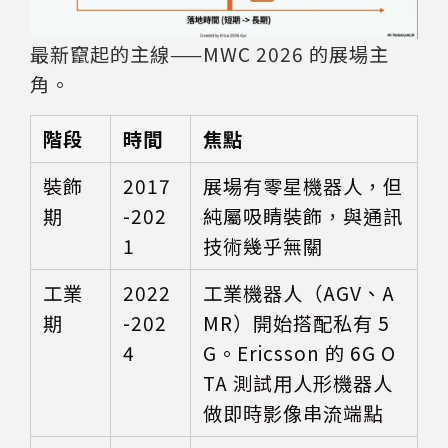
最新竄起的主線——MWC 2026 的展場主
角。
階段
時間
焦點
裝飾
2017
展場有零星機器人，但
期
-202
純屬吸睛裝飾，與通訊
1
技術幾乎無關
工業
2022
工業機器人（AGV、A
期
-202
MR）開始搭配私有 5
4
G。Ericsson 的 6G O
TA 測試用人形機器人
做即時影像串流端點