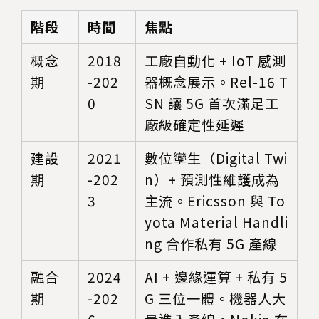
階段
時間
焦點
概念
2018
工廠自動化 + IoT 感測
期
-202
器概念展示。Rel-16 T
0
SN 讓 5G 首次滿足工
廠級確定性延遲
建設
2021
數位孿生（Digital Twi
期
-202
n）+ 預測性維護成為
3
主流。Ericsson 與 To
yota Material Handli
ng 合作私有 5G 產線
融合
2024
AI + 邊緣運算 + 私有 5
期
-202
G 三位一體。機器人大