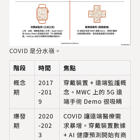
COVID 是分水嶺。
階段
時間
焦點
概念
2017
穿戴裝置 + 遠端監護概
期
-201
念。MWC 上的 5G 遠
9
端手術 Demo 很吸睛
爆發
2020
COVID 讓遠端醫療需
期
-202
求暴增。穿戴裝置數據
3
+ AI 健康預測開始有商