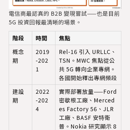
電信商最認真的 B2B 變現嘗試——也是目前
5G 投資回報最清晰的場景。
階段
時間
焦點
概念
2019
Rel-16 引入 URLLC、
期
-202
TSN。MWC 焦點從公
1
共 5G 轉向企業專網。
各國開始釋出專網頻段
建設
2022
實際部署放量——Ford
期
-202
密歇根工廠、Merced
4
es Factory 56、JLR
工廠、BASF 安特衛
普。Nokia 研究顯示 8