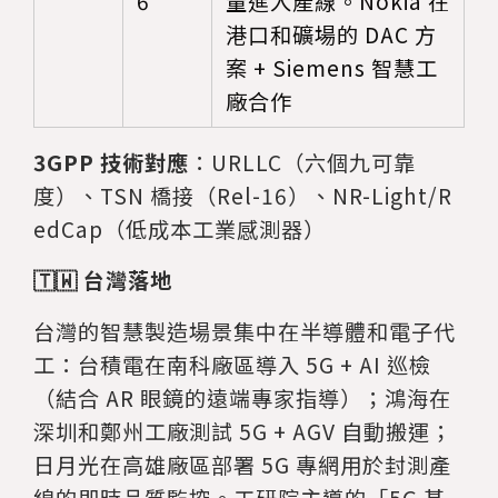
6
量進入產線。Nokia 在
港口和礦場的 DAC 方
案 + Siemens 智慧工
廠合作
3GPP 技術對應
：URLLC（六個九可靠
度）、TSN 橋接（Rel-16）、NR-Light/R
edCap（低成本工業感測器）
🇹🇼 台灣落地
台灣的智慧製造場景集中在半導體和電子代
工：台積電在南科廠區導入 5G + AI 巡檢
（結合 AR 眼鏡的遠端專家指導）；鴻海在
深圳和鄭州工廠測試 5G + AGV 自動搬運；
日月光在高雄廠區部署 5G 專網用於封測產
線的即時品質監控。工研院主導的「5G 基