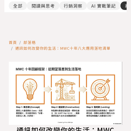
全部
閱讀與思考
行銷洞察
AI 實戰筆記
商
首頁
部落格
通訊如何改變你的生活：MWC十年八大應用落地清單
通訊如何改變你的生活：MWC