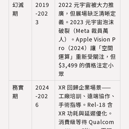
幻滅
2019
2022 元宇宙被大力推
期
-202
廣，但展場缺乏清晰定
3
義。2023 元宇宙泡沫
破裂（Meta 裁員萬
人）。Apple Vision P
ro（2024）讓「空間
運算」重新受關注，但
$3,499 的價格注定小
眾
務實
2024
XR 回歸企業場景——
期
-202
工廠培訓、遠端協作、
6
手術指導。Rel-18 含
XR 功耗與延遲優化。
消費級等待 Qualcom