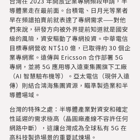
台灣在 2023 年開放企業專網頻段申請，半
導體業走在最前面。台積電、日月光等業者
早在頻譜拍賣前就表達了專網需求——對他
們來說，研發方向被外界提前知道就是國安
級的風險，資安驅動了專網投資。中華電信
目標專網營收 NT$10 億，已取得約 30 個企
業專網案。遠傳與 Ericsson 合作部署 5G
專網，並將 5G 應用導入遠東集團旗下工廠
（AI 智慧驗布機等）。亞太電信（現併入遠
傳）則結合鴻海集團資源，瞄準製造業和半
導體場域。
台灣的特殊之處：半導體產業對資安和確定
性延遲的需求極高（晶圓廠產線不容許任何
網路中斷），這讓台灣成為全球私有 5G 在
高科技製造場景的重要試煉場。