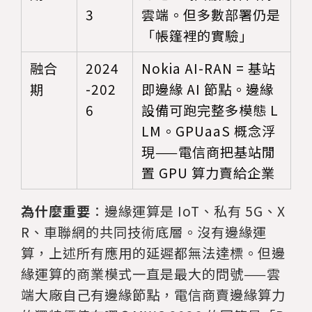
3
雲端。但多數部署仍是
「帳篷裡的實驗」
融合
2024
Nokia AI-RAN = 基站
期
-202
即邊緣 AI 節點。邊緣
6
設備可跑完整多模態 L
LM。GPUaaS 概念浮
現——電信商把基站閒
置 GPU 算力賣給企業
為什麼重要
：邊緣運算是 IoT、私有 5G、X
R、車聯網的共同技術底層。沒有邊緣運
算，上述所有應用的延遲都無法達標。但邊
緣運算的商業模式一直是最大的問號——雲
端大廠自己有邊緣節點，電信商賣邊緣算力