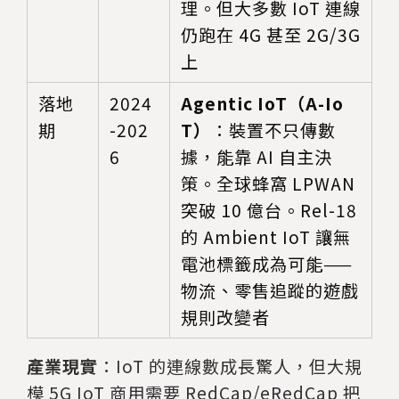
理。但大多數 IoT 連線
仍跑在 4G 甚至 2G/3G
上
落地
2024
Agentic IoT（A-Io
期
-202
T）
：裝置不只傳數
6
據，能靠 AI 自主決
策。全球蜂窩 LPWAN
突破 10 億台。Rel-18
的 Ambient IoT 讓無
電池標籤成為可能——
物流、零售追蹤的遊戲
規則改變者
產業現實
：IoT 的連線數成長驚人，但大規
模 5G IoT 商用需要 RedCap/eRedCap 把