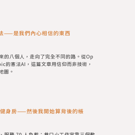
算法——是我們內心相信的東西
來的八個人，走向了完全不同的路。從Op
hropic的憲法AI，這篇文章用信仰而非技術，
地圖。
8 間健身房——然後我開始算背後的帳
 人月費、服務 70 人負載；巷口小工作室靠三個教