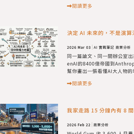
閱讀更多
決定 AI 未來的，不是演
2026 Mar 03
AI 實戰筆記
商業分析
同一篇論文、同一間辦公室出
enAI的8400億帝國到Ant
幫你畫出一張看懂AI大人物的
閱讀更多
我家走路 15 分鐘內有 
2026 Feb 22
商業分析
World Gym 收 3,600