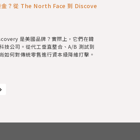
The North Face 到 Discove
、Discovery 是美國品牌？實際上，它們在韓
技公司。從代工垂直整合、A/B 測試到
尚如何對傳統零售進行資本級降維打擊。