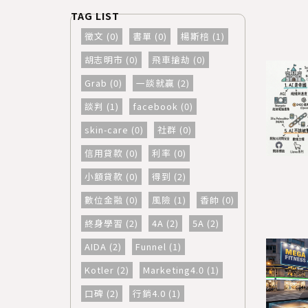
徵文 (0)
書單 (0)
楊斯棓 (1)
胡志明市 (0)
飛車搶劫 (0)
Grab (0)
一談就贏 (2)
談判 (1)
facebook (0)
skin-care (0)
社群 (0)
信用貸款 (0)
利率 (0)
小額貸款 (0)
得到 (2)
數位金融 (0)
風險 (1)
香帥 (0)
終身學習 (2)
4A (2)
5A (2)
AIDA (2)
Funnel (1)
Kotler (2)
Marketing4.0 (1)
口碑 (2)
行銷4.0 (1)