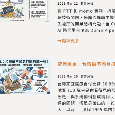
2026 Mar 22
商業分析
從 PTT 到 momo 實測
是技術問題，是廣告邏輯主導
失隱形的商業結構問題。含 Co
AI 時代平台淪為 Dumb Pip
閱讀更多
健保帳單：台灣最不願意
2026 Mar 15
商業分析
台灣家庭醫療自付比例 38.
號費 150 塊只是你看得見
出走、與系統悄悄裂成兩個世
過的問題：帳單是誰出的、老人
大，以及——那個 1995 