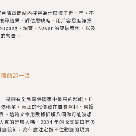
，拆解台灣電商站內搜尋為什麼壞了近十年。不
搜尋結果、評估層缺席、用戶容忍度讓損
upang、淘寶、Naver 的突破案例，以及
e 的警告。
打開的那一張
8%，是擁有全民健保國家中最高的那組。掛
的那張帳單，真正的代價藏在自費醫材、醫護
界。這篇文章用數據拆解八個你可能沒想
真的是壞人嗎、2034 年的收支缺口有多
年的靜態設計，為什麼注定撐不住動態的現實。