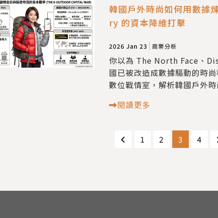
韓國戶外時尚如何用數據煉金？從 
ry 的資本降維打擊
2026 Jan 23
商業分析
你以為 The North Face
國已被改造成數據驅動的時尚科
數位戰情室，解析韓國戶外時
閱讀更多
1
2
3
4