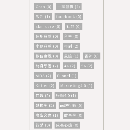
Grab (0)
一談就贏 (2)
談判 (1)
facebook (0)
skin-care (0)
社群 (0)
信用貸款 (0)
利率 (0)
小額貸款 (0)
得到 (2)
數位金融 (0)
風險 (1)
香帥 (0)
終身學習 (2)
4A (2)
5A (2)
AIDA (2)
Funnel (1)
Kotler (2)
Marketing4.0 (1)
口碑 (2)
行銷4.0 (1)
轉換率 (2)
品牌行銷 (5)
廣告文案 (1)
故事學 (0)
行銷 (9)
成長心態 (0)